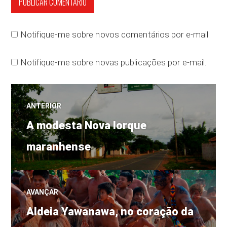
Notifique-me sobre novos comentários por e-mail.
Notifique-me sobre novas publicações por e-mail.
Navegação
ANTERIOR
Post
de
A modesta Nova Iorque
anterior:
maranhense
Post
AVANÇAR
Próximo
Aldeia Yawanawa, no coração da