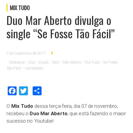
MIX TUDO
Duo Mar Aberto divulga o
single “Se Fosse Tão Fácil”
7 de novembro de 2017
Destaque
Duo
Dupla
fácil
Mar Aberto
Mix Tudo
Se Fosse
Tão Fácil
Variedades
Facebook
Twitter
Compartilhar
O
Mix Tudo
dessa terça-feira, dia 07 de novembro,
recebeu o
Duo Mar Aberto
, que está fazendo o maior
sucesso no Youtube!