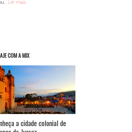
Navegando por Halong Bay
lou…
Ler mais
ra
IAJE COM A MIX
nheça a cidade colonial de
xaca de Juarez