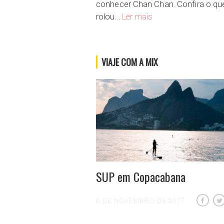
conhecer Chan Chan. Confira o qu
Chan Chan, um dos síti
rolou…
Ler mais
VIAJE COM A MIX
SUP em Copacabana
6 DE NOVEMBRO DE 2017