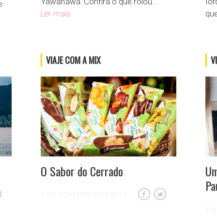
Yawanawa. Confira o que rolou…
Ior
e
Aldeia Yawanawa, no coração da floresta
Ler mais
qu
os arqueológicos mais interessantes do mundo
VIAJE COM A MIX
V
O Sabor do Cerrado
Um
Pa
3 DE NOVEMBRO DE 2017
2 