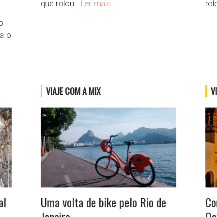
A fascinante dança dos Dervixes
que rolou…
Ler mais
ro
o
a o
antarum, um lugar para conhecer uma das maiores coleções da flora brasilei
VIAJE COM A MIX
V
al
Uma volta de bike pelo Rio de
Co
Janeiro
Oa