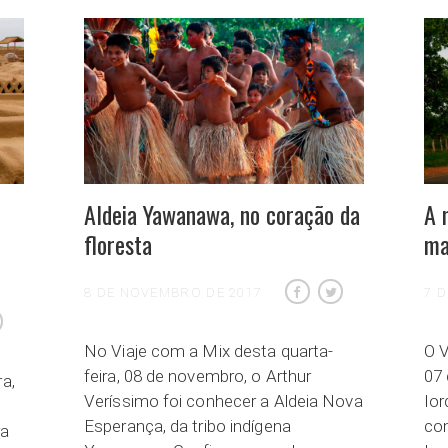
Aldeia Yawanawa, no coração da
A 
floresta
ma
8 DE NOVEMBRO DE 2017
7 
No Viaje com a Mix desta quarta-
O V
feira, 08 de novembro, o Arthur
07 
ra,
Veríssimo foi conhecer a Aldeia Nova
Io
Esperança, da tribo indígena
co
ra