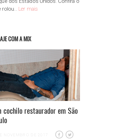
que dos Estados Unidos. Confira o
A modesta Nova Iorque maranhense
e rolou…
Ler mais
IAJE COM A MIX
 cochilo restaurador em São
ulo
DE NOVEMBRO DE 2017