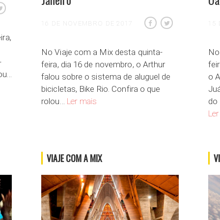
16 DE NOVEMBRO DE 2017
15
ira,
No Viaje com a Mix desta quinta-
No 
-
feira, dia 16 de novembro, o Arthur
fei
lou…
falou sobre o sistema de aluguel de
o A
bicicletas, Bike Rio. Confira o que
Juá
Uma volta de bike pelo Rio de Janeiro
rolou…
Ler mais
do 
Ler
VIAJE COM A MIX
V