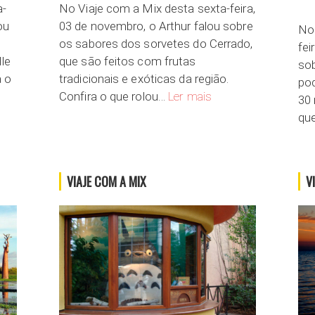
a-
No Viaje com a Mix desta sexta-feira,
ou
03 de novembro, o Arthur falou sobre
No 
os sabores dos sorvetes do Cerrado,
fei
dle
que são feitos com frutas
so
a o
tradicionais e exóticas da região.
pod
na
O Sabor do Cerrado
Confira o que rolou…
Ler mais
30 
qu
VIAJE COM A MIX
V