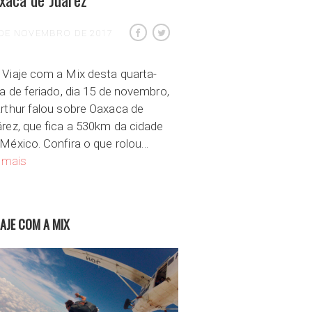
 DE NOVEMBRO DE 2017
Viaje com a Mix desta quarta-
ra de feriado, dia 15 de novembro,
rthur falou sobre Oaxaca de
rez, que fica a 530km da cidade
México. Confira o que rolou…
Conheça a cidade colonial de Oaxaca de Juarez
 mais
IAJE COM A MIX