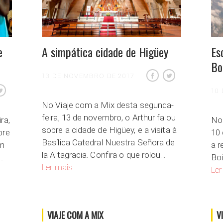
e
A simpática cidade de Higüey
Es
Bo
13 DE NOVEMBRO DE 2017
10
No Viaje com a Mix desta segunda-
feira, 13 de novembro, o Arthur falou
ra,
No 
sobre a cidade de Higüey, e a visita à
bre
10 
Basílica Catedral Nuestra Señora de
am
a 
la Altagracia. Confira o que rolou…
…
Boi
A simpática cidade de Higüey
Ler mais
ricano no Brasil
Ler
VIAJE COM A MIX
V