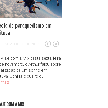
cola de paraquedismo em
ituva
 DE NOVEMBRO DE 2017
Viaje com a Mix desta sexta-feira,
de novembro, o Arthur falou sobre
realização de um sonho em
tuva. Confira o que rolou…
Escola de paraquedismo em Boituva
 mais
IAJE COM A MIX