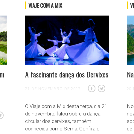
VIAJE COM A MIX
V
um
A fascinante dança dos Dervixes
Na
21 DE NOVEMBRO DE 2017
20
O Viaje com a Mix desta terça, dia 21
No 
de novembro, falou sobre a dança
nov
circular dos dervixes, também
sob
conhecida como Sema. Confira o
de 