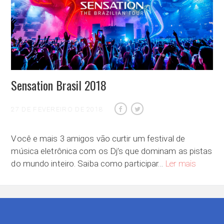
Sensation Brasil 2018
27 DE FEVEREIRO DE 2018
Você e mais 3 amigos vão curtir um festival de
música eletrônica com os Dj’s que dominam as pistas
Sensation
do mundo inteiro. Saiba como participar…
Ler mais