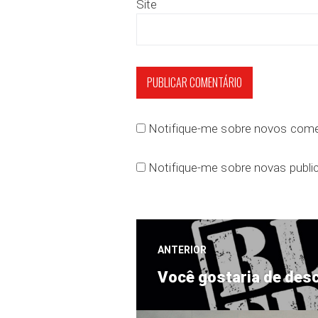
Site
Notifique-me sobre novos comen
Notifique-me sobre novas public
Navegação
ANTERIOR
Post
de
Você gostaria de des
anterior: