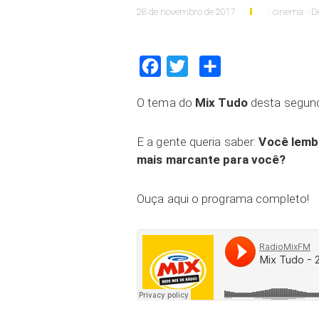
28 de novembro de 2017
cinema
D
Facebook
Twitter
Compartilhar
O tema do
Mix Tudo
desta segunda
E a gente queria saber:
Você lembr
mais marcante para você?
Ouça aqui o programa completo!