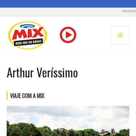
PUBLICIDADE
Pular
para
MENU
o
PRINC
conteúdo
RADIO MIX CUIABÁ – 93.3 FM
Arthur Veríssimo
VIAJE COM A MIX