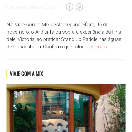
6 DE NOVEMBRO DE 2017
No Viaje com a Mix desta segunda-feira, 06 de
novembro, o Arthur falou sobre a experiência da filha
dele, Victoria, ao praticar Stand Up Paddle nas águas
SUP em Copa
de Copacabana. Confira o que rolou…
Ler mais
VIAJE COM A MIX