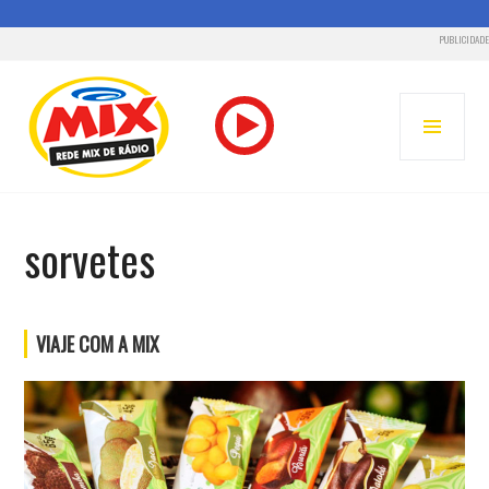
PUBLICIDADE
Pular
para
MENU
o
PRINC
conteúdo
RADIO MIX CUIABÁ – 93.3 FM
sorvetes
VIAJE COM A MIX